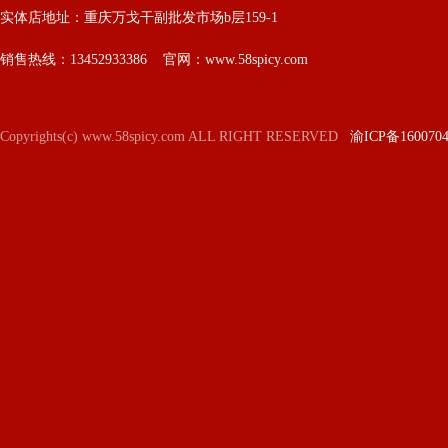
金阳青花椒
金阳花红花椒
实体店地址：重庆万戈干副批发市场b层159-1
销售热线：13452933386 官网：www.58spicy.com
金阳青花椒
金阳花红花椒
50元/斤
58元/斤
38元/
Copyrights(c) www.58spicy.com ALL RIGHT RESERVED
渝ICP备160070
陕西韩城大红袍
甘肃武都花椒
陕西韩城大红袍
甘肃武都花椒
60元/斤
110元/斤
90元/